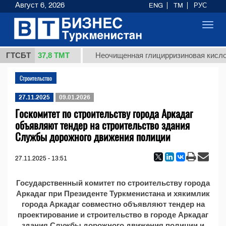
Август 6, 2026
ENG
TM
РУС
Toggl
navig
37,8 ТМТ
 1 (кг.)
ГТСБТ
Неочищенная глицирризиновая кислот
Строительство
27.11.2025
09.01.2026
Госкомитет по строительству города Аркадаг
объявляют тендер на строительство здания
Службы дорожного движения полиции
27.11.2025 - 13:51
Государственный комитет по строительству города
Аркадаг при Президенте Туркменистана и хякимлик
города Аркадаг совместно объявляют тендер на
проектирование и строительство в городе Аркадаг
здания Службы дорожного движения полиции и