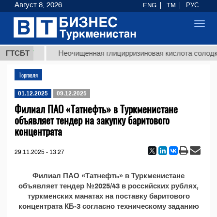
Август 8, 2026
ENG
TM
РУС
Toggl
navig
37,8 ТМТ
ГТСБТ
Неочищенная глицирризиновая кислота солодко
Торговля
01.12.2025
09.12.2025
Филиал ПАО «Татнефть» в Туркменистане
объявляет тендер на закупку баритового
концентрата
29.11.2025 - 13:27
Филиал ПАО «Татнефть» в Туркменистане
объявляет тендер №2025/43 в российских рублях,
туркменских манатах на поставку баритового
концентрата КБ-3 согласно техническому заданию