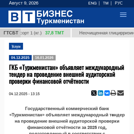
Август 9, 2026
ENG
TM
РУС
Toggl
navig
37,8 ТМТ
дная, сорт 1 (кг.)
ГТСБТ
Неочищенная глицирризино
Услуги
04.12.2025
16.01.2026
ГКБ «Туркменистан» объявляет международный
тендер на проведение внешней аудиторской
проверки финансовой отчётности
04.12.2025 - 13:15
Государственный коммерческий банк
«Туркменистан» объявляет международный тeндер
на проведение внешней аудиторской проверки
финансовой отчётности за 2025 год,
подготовленный в соответствии с