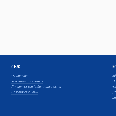
О НАС
К
in
О проекте
Пр
Условия и положения
+9
Политика конфиденциальности
Дл
Связаться с нами
pr