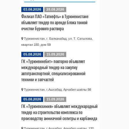
03.08.2026
28.08.2026
Филиал ПАО «Татнефть» в Туркменистане
объявляет тендер по аренде блока тонкой
очистки бурового раствора
Туркменистан, г. Балканабад, ул. Т. Сатылова,
квартал 150, дом 59
05.08.2026
15.09.2026
ГК «Туркменнебит» повторно объявляет
международный тендер на закупку
автотранспортной, специализированной
техники и запчастей
Туркменистан, г.Ашхабад, Арчабил шаёлы 56
05.08.2026
15.09.2026
ГК «Туркменхимия» объявляет международный
тендер на строительство комплекса по
производству аммиачной селитры и карбамида
Туркменистан, г.Ашхабад, Арчабил шаёлы, 132