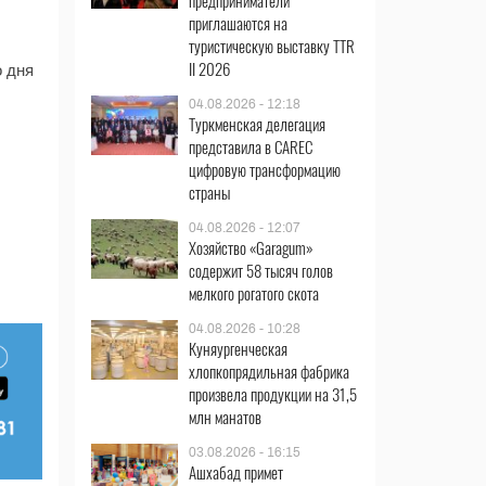
предприниматели
приглашаются на
туристическую выставку TTR
II 2026
о дня
04.08.2026 - 12:18
Туркменская делегация
представила в CAREC
цифровую трансформацию
страны
04.08.2026 - 12:07
Хозяйство «Garagum»
содержит 58 тысяч голов
мелкого рогатого скота
04.08.2026 - 10:28
Куняургенческая
хлопкопрядильная фабрика
произвела продукции на 31,5
млн манатов
03.08.2026 - 16:15
Ашхабад примет