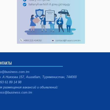
ОНТАКТЫ
fo@business.com.tm
. А.Ниязова 157, Ашгабат, Туркменистан, 744000
93 61 89 14 98
я размещения вакансий и объявлений:
ess@business.com.tm