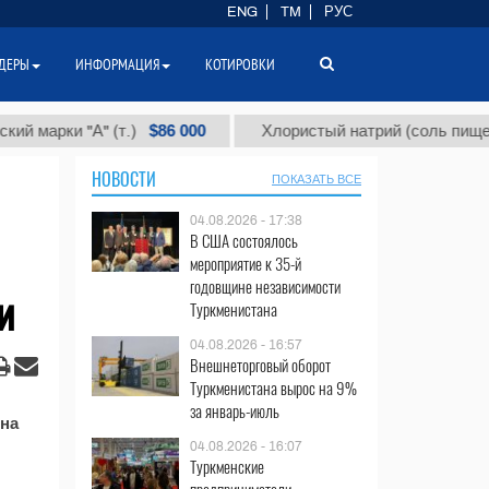
ENG
TM
РУС
ДЕРЫ
ИНФОРМАЦИЯ
КОТИРОВКИ
$86 000
арки "А" (т.)
Хлористый натрий (соль пищевая) (
НОВОСТИ
ПОКАЗАТЬ ВСЕ
04.08.2026 - 17:38
В США состоялось
мероприятие к 35-й
годовщине независимости
и
Туркменистана
04.08.2026 - 16:57
Внешнеторговый оборот
Туркменистана вырос на 9%
за январь-июль
 на
04.08.2026 - 16:07
Туркменские