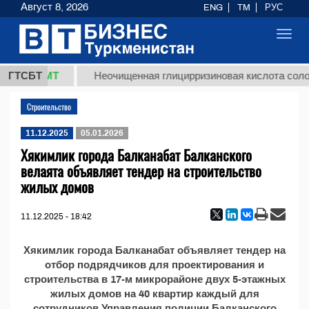
Август 8, 2026
ENG
TM
РУС
Toggl
navig
37,8 ТМТ
)
ГТСБТ
Неочищенная глицирризиновая кислота солод
Строительство
11.12.2025
05.01.2026
Хякимлик города Балканабат Балканского
велаята объявляет тендер на строительство
жилых домов
11.12.2025 - 18:42
Хякимлик города Балканабат объявляет тендер на
отбор подрядчиков для проектирования и
строительства в 17-м микрорайоне двух 5-этажных
жилых домов на 40 квартир каждый для
сотрудников Управления полиции Балканского