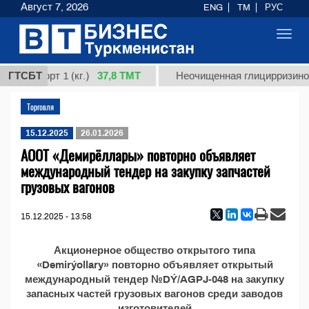
Август 7, 2026
ENG
TM
РУС
Toggl
navig
37,8 ТМТ
ная, сорт 1 (кг.)
ГТСБТ
Неочищенная глицирризинова
Торговля
15.12.2025
26.01.2026
АООТ «Демирёллары» повторно объявляет
международный тендер на закупку запчастей
грузовых вагонов
15.12.2025 - 13:58
Акционерное общество открытого типа
«Demirýollary» повторно объявляет открытый
международный тендер №DÝ/AGPJ-048 на закупку
запасных частей грузовых вагонов среди заводов
изготовителей