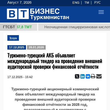
Август 7, 2026
ENG
TM
РУС
Toggl
navig
37,8 ТМТ
1 (кг.)
ГТСБТ
Неочищенная глицирризиновая кислота
Услуги
17.12.2025
28.01.2026
Туркмено-турецкий АКБ объявляет
международный тендер на проведение внешней
аудиторской проверки финансовой отчётности
17.12.2025 - 15:42
Туркмено-турецкий акционерный коммерческий
банк объявляет международный тeндер на
проведение внешней аудиторской проверки
финансовой отчётности за 2025 год,
подготовленный в соответствии с