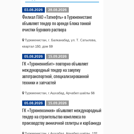
03.08.2026
28.08.2026
Филиал ПАО «Татнефть» в Туркменистане
объявляет тендер по аренде блока тонкой
очистки бурового раствора
Туркменистан, г. Балканабад, ул. Т. Сатылова,
квартал 150, дом 59
05.08.2026
15.09.2026
ГК «Туркменнебит» повторно объявляет
международный тендер на закупку
автотранспортной, специализированной
техники и запчастей
Туркменистан, г.Ашхабад, Арчабил шаёлы 56
05.08.2026
15.09.2026
ГК «Туркменхимия» объявляет международный
тендер на строительство комплекса по
производству аммиачной селитры и карбамида
Туркменистан, г.Ашхабад, Арчабил шаёлы, 132