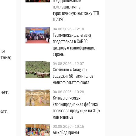
предприниматели
приглашаются на
туристическую выставку TTR
II 2026
04.08.2026 - 12:18
Туркменская делегация
представила в CAREC
цифровую трансформацию
аны
страны
тана;
04.08.2026 - 12:07
Хозяйство «Garagum»
содержит 58 тысяч голов
мелкого рогатого скота
чёт.
04.08.2026 - 10:28
Куняургенческая
хлопкопрядильная фабрика
произвела продукции на 31,5
ати.
млн манатов
03.08.2026 - 16:15
Ашхабад примет