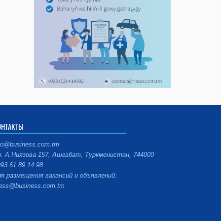
ОНТАКТЫ
fo@business.com.tm
. А.Ниязова 157, Ашгабат, Туркменистан, 744000
93 61 89 14 98
я размещения вакансий и объявлений:
ess@business.com.tm