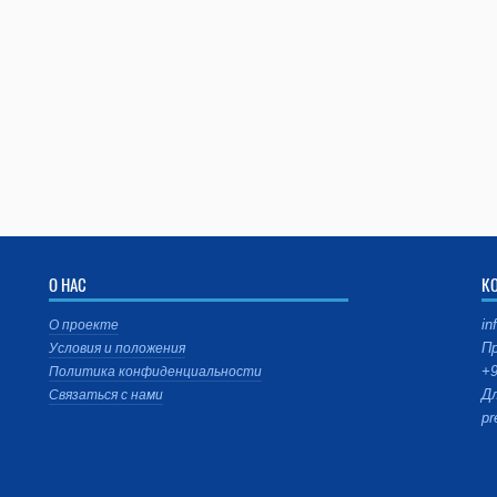
О НАС
К
in
О проекте
Пр
Условия и положения
+9
Политика конфиденциальности
Дл
Связаться с нами
pr