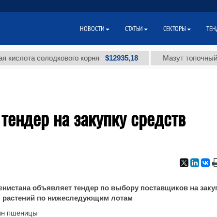
НОВОСТИ
СТАТЬИ
СЕКТОРЫ
ТЕН
$12935,18
лота солодкового корня
Мазут топочный мало
тендер на закупку средств
енистана объявляет тендер по выбору поставщиков на заку
ы растений по нижеследующим лотам
ян пшеницы