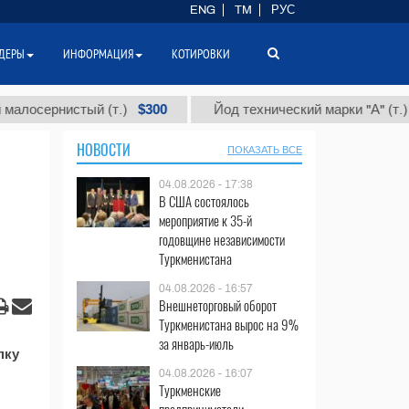
ENG
TM
РУС
ДЕРЫ
ИНФОРМАЦИЯ
КОТИРОВКИ
$300
$86
сернистый (т.)
Йод технический марки "А" (т.)
НОВОСТИ
ПОКАЗАТЬ ВСЕ
04.08.2026 - 17:38
В США состоялось
мероприятие к 35-й
годовщине независимости
Туркменистана
04.08.2026 - 16:57
Внешнеторговый оборот
Туркменистана вырос на 9%
за январь-июль
пку
04.08.2026 - 16:07
Туркменские