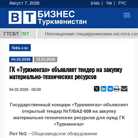
Август 7, 2026
ENG
TM
РУС
Toggl
navig
37,8 ТМТ
.)
ГТСБТ
Неочищенная глицирризиновая кислота соло
Нефть и газ
04.02.2026
18.03.2026
ГК «Туркменгаз» объявляет тендер на закупку
материально-технических ресурсов
04.02.2026 - 09:00
Государственный концерн «Туркменгаз» объявляет
открытый тендер №T/GAZ-009 на закупку
материально-технических ресурсов для нужд ГК
«Туркменгаз»
Лот №2
– Общезаводское оборудование