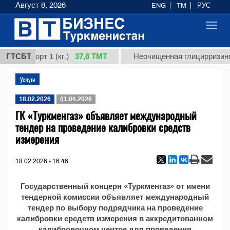
Август 8, 2026
ENG
TM
РУС
Toggl
navig
37,8 ТМТ
ная, сорт 1 (кг.)
ГТСБТ
Неочищенная глицирризинов
Услуги
18.02.2026
01.04.2026
ГК «Туркменгаз» объявляет международный
тендер на проведение калибровки средств
измерения
18.02.2026 - 16:46
Государственный концерн «Туркменгаз» от имени
тендерной комиссии объявляет международный
тендер по выбору подрядчика на проведение
калибровки средств измерения в аккредитованном
калибровочном центре для проведения