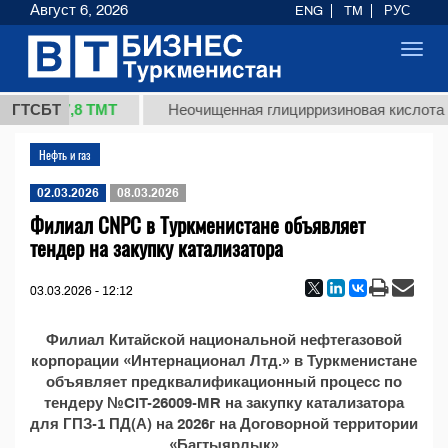
Август 6, 2026
ENG
TM
РУС
Toggl
navig
37,8 ТМТ
(кг.)
ГТСБТ
Неочищенная глицирризиновая кислота с
Нефть и газ
02.03.2026
08.03.2026
Филиал CNPC в Туркменистане объявляет
тендер на закупку катализатора
03.03.2026 - 12:12
Филиал Китайской национальной нефтегазовой
корпорации «Интернационал Лтд.» в Туркменистане
объявляет предквалификационный процесс по
тендеру №CIT-26009-MR на закупку катализатора
для ГПЗ-1 ПД(А) на 2026г на Договорной территории
«Багтыярлык»