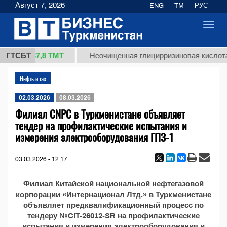
Август 7, 2026
ENG
TM
РУС
Toggl
navig
37,8 ТМТ
 (кг.)
ГТСБТ
Неочищенная глицирризиновая кислота 
Нефть и газ
02.03.2026
08.03.2026
Филиал CNPC в Туркменистане объявляет
тендер на профилактические испытания и
измерения электрооборудования ГПЗ-1
03.03.2026 - 12:17
Филиал Китайской национальной нефтегазовой
корпорации «Интернационал Лтд.» в Туркменистане
объявляет предквалификационный процесс по
тендеру №CIT-26012-SR на профилактические
испытания и измерения электрооборудования и