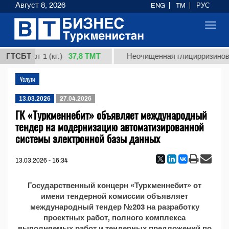
Август 8, 2026
ENG
TM
РУС
Toggl
navig
37,8 ТМТ
ая, сорт 1 (кг.)
ГТСБТ
Неочищенная глицирризиновая
Услуги
13.03.2026
27.04.2026
ГК «Туркменнебит» объявляет международный
тендер на модернизацию автоматизированной
системы электронной базы данных
13.03.2026 - 16:34
Государственный концерн «Туркменнебит» от
имени тендерной комиссии объявляет
международный тендер №203 на разработку
проектных работ, полного комплекса
выполняемых работ и тендерных предложений по