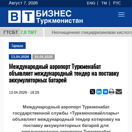
Август 7, 2026
ENG
TM
РУС
Toggl
navig
37,8 ТМТ
 (кг.)
ГТСБТ
Неочищенная глицирризиновая кислота 
Торговля
13.04.2026
24.04.2026
Международный аэропорт Туркменабат
объявляет международный тендер на поставку
аккумуляторных батарей
13.04.2026 - 18:29
Международный аэропорт Туркменабат
государственной службы «Туркменховаёллары»
объявляет международный тендер котировку на
поставку аккумуляторных батарей для
международного аэропорта Туркменабат