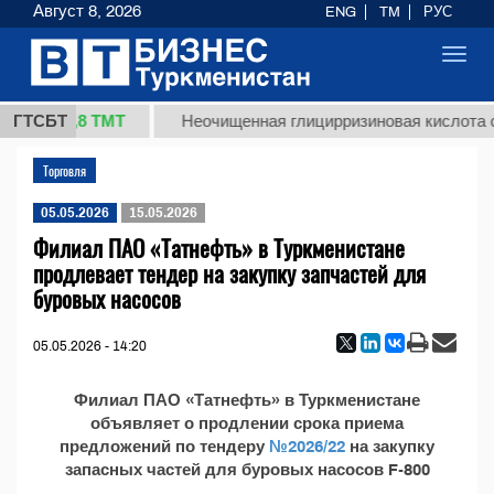
Август 8, 2026
ENG
TM
РУС
Toggl
navig
37,8 ТМТ
(кг.)
ГТСБТ
Неочищенная глицирризиновая кислота с
Торговля
05.05.2026
15.05.2026
Филиал ПАО «Татнефть» в Туркменистане
продлевает тендер на закупку запчастей для
буровых насосов
05.05.2026 - 14:20
Филиал ПАО «Татнефть» в Туркменистане
объявляет о продлении срока приема
предложений по тендеру
№2026/22
на закупку
запасных частей для буровых насосов F-800