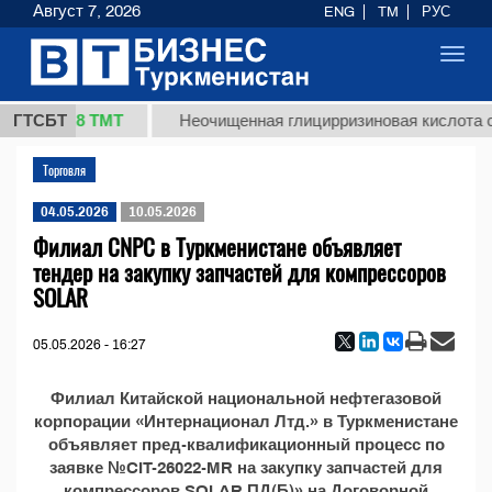
Август 7, 2026
ENG
TM
РУС
Toggl
navig
37,8 ТМТ
(кг.)
ГТСБТ
Неочищенная глицирризиновая кислота с
Торговля
04.05.2026
10.05.2026
Филиал CNPC в Туркменистане объявляет
тендер на закупку запчастей для компрессоров
SOLAR
05.05.2026 - 16:27
Филиал Китайской национальной нефтегазовой
корпорации «Интернационал Лтд.» в Туркменистане
объявляет пред-квалификационный процесс по
заявке №CIT-26022-MR на закупку запчастей для
компрессоров SOLAR ПД(Б)» на Договорной