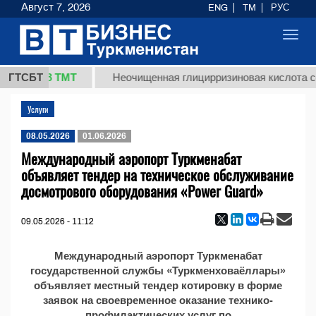
Август 7, 2026
ENG
TM
РУС
Toggl
navig
37,8 ТМТ
кг.)
ГТСБТ
Неочищенная глицирризиновая кислота со
Услуги
08.05.2026
01.06.2026
Международный аэропорт Туркменабат
объявляет тендер на техническое обслуживание
досмотрового оборудования «Power Guard»
09.05.2026 - 11:12
Международный аэропорт Туркменабат
государственной службы «Туркменховаёллары»
объявляет местный тендер котировку в форме
заявок на своевременное оказание технико-
профилактических услуг по