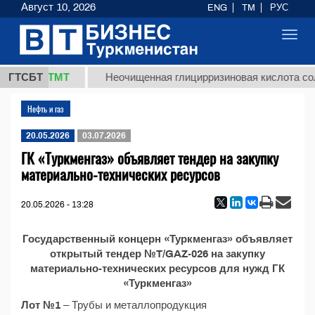
Август 10, 2026
ENG
TM
РУС
Toggl
navig
37,8 ТМТ
.)
ГТСБТ
Неочищенная глицирризиновая кислота соло
Нефть и газ
20.05.2026
03.07.2026
ГК «Туркменгаз» объявляет тендер на закупку
материально-технических ресурсов
20.05.2026 - 13:28
Государственный концерн «Туркменгаз» объявляет
открытый тендер №T/GAZ-026 на закупку
материально-технических ресурсов для нужд ГК
«Туркменгаз»
Лот №1
– Трубы и металлопродукция