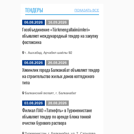
ТЕНДЕРЫ
ПОКАЗАТЬ ВСЕ
06.08.2026
16.09.2026
Гособъединение «Türkmengallaönümleri»
объявляет международный тендер на закупку
фостоксина
г. Ашхабад, Арчабил шаёлы 92
06.08.2026
26.08.2026
Хякимлик города Балканабат объявляет тендер
на строительство жилых домов коттеджного
типа
Балканский велаят, г. Балканабат
03.08.2026
28.08.2026
Филиал ПАО «Татнефть» в Туркменистане
объявляет тендер по аренде блока тонкой
очистки бурового раствора
Туркменистан, г. Балканабад, ул. Т. Сатылова,