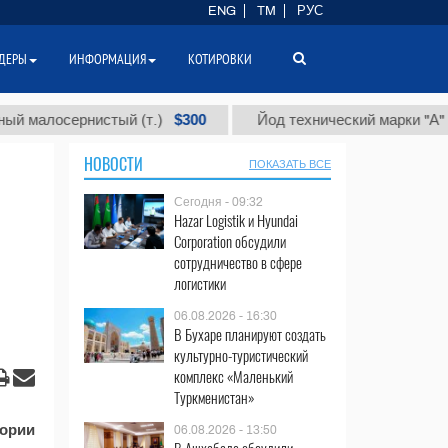
ENG
TM
РУС
ДЕРЫ
ИНФОРМАЦИЯ
КОТИРОВКИ
$300
алосернистый (т.)
Йод технический марки "А" (т.)
НОВОСТИ
ПОКАЗАТЬ ВСЕ
Сегодня - 09:32
Hazar Logistik и Hyundai
Corporation обсудили
сотрудничество в сфере
логистики
06.08.2026 - 16:30
В Бухаре планируют создать
культурно-туристический
комплекс «Маленький
Туркменистан»
тории
06.08.2026 - 13:50