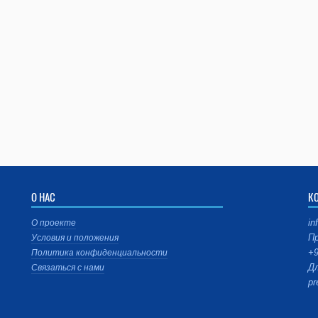
О НАС
К
in
О проекте
Пр
Условия и положения
+9
Политика конфиденциальности
Дл
Связаться с нами
pr