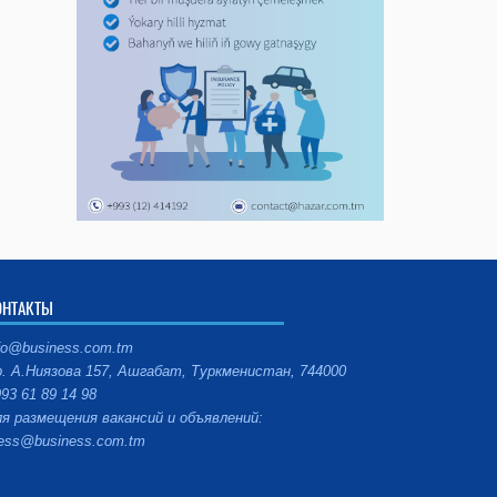
ОНТАКТЫ
fo@business.com.tm
. А.Ниязова 157, Ашгабат, Туркменистан, 744000
93 61 89 14 98
я размещения вакансий и объявлений:
ess@business.com.tm