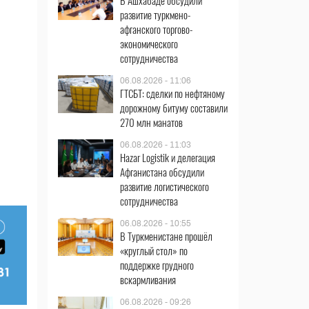
В Ашхабаде обсудили
развитие туркмено-
афганского торгово-
экономического
сотрудничества
06.08.2026 - 11:06
ГТСБТ: сделки по нефтяному
дорожному битуму составили
270 млн манатов
06.08.2026 - 11:03
Hazar Logistik и делегация
Афганистана обсудили
развитие логистического
сотрудничества
06.08.2026 - 10:55
В Туркменистане прошёл
«круглый стол» по
поддержке грудного
вскармливания
06.08.2026 - 09:26