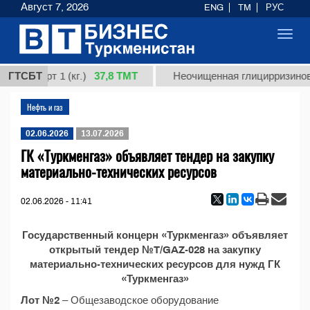
Август 7, 2026
ENG
TM
РУС
Toggl
navig
37,8 ТМТ
ая, сорт 1 (кг.)
ГТСБТ
Неочищенная глицирризиновая
Нефть и газ
02.06.2026
13.07.2026
ГК «Туркменгаз» объявляет тендер на закупку
материально-технических ресурсов
02.06.2026 - 11:41
Государственный концерн «Туркменгаз» объявляет
открытый тендер №T/GAZ-028 на закупку
материально-технических ресурсов для нужд ГК
«Туркменгаз»
Лот №2
– Общезаводское оборудование