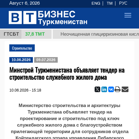
Август 6, 2026
ENG
TM
РУС
Toggl
navig
37,8 ТМТ
т 1 (кг.)
ГТСБТ
Неочищенная глицирризиновая кисло
Строительство
10.06.2026
09.07.2026
Минстрой Туркменистана объявляет тендер на
строительство служебного жилого дома
10.06.2026 - 15:18
Министерство строительства и архитектуры
Туркменистана объявляет тендер на
проектирование и строительство под ключ
служебного жилого дома с благоустройством
прилегающей территории для сотрудников отдела
Койтендагского этрапа управления Лебапского