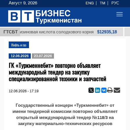
Август 9, 2026
ENG
TM
РУС
Toggl
navig
$12935,18
лицирризиновая кислота солодкового корня
ГТСБТ
М
Нефть и газ
12.06.2026
23.07.2026
ГК «Туркменнебит» повторно объявляет
международный тендер на закупку
специализированной техники и запчастей
12.06.2026 - 17:19
Государственный концерн «Туркменнебит» от
имени тендерной комиссии повторно объявляет
открытый международный тендер №118/3 на
закупку материально-технических ресурсов