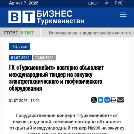
Август 7, 2026
ENG
TM
РУС
Toggl
navig
37,8 ТМТ
кг.)
ГТСБТ
Неочищенная глицирризиновая кислота со
Нефть и газ
01.07.2026
11.08.2026
ГК «Туркменнебит» повторно объявляет
международный тендер на закупку
электротехнического и геофизического
оборудования
01.07.2026 - 13:04
Государственный концерн «Туркменнебит» от
имени тендерной комиссии повторно объявляет
открытый международный тендер №205 на закупку