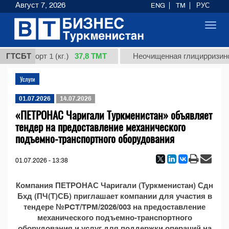
Август 7, 2026
ENG
TM
РУС
Toggl
navig
37,8 ТМТ
дная, сорт 1 (кг.)
ГТСБТ
Неочищенная глицирризинов
Услуги
01.07.2026
14.07.2026
«ПЕТРОНАС Чаригали Туркменистан» объявляет
тендер на предоставление механического
подъемно-транспортного оборудования
01.07.2026 - 13:38
Компания ПЕТРОНАС Чаригали (Туркменистан) Сдн
Бхд (ПЧ(Т)СБ) приглашает компании для участия в
тендере №PCT/TPM/2026/003 на предоставление
механического подъемно-транспортного
оборудования и услуг для поддержки операций на