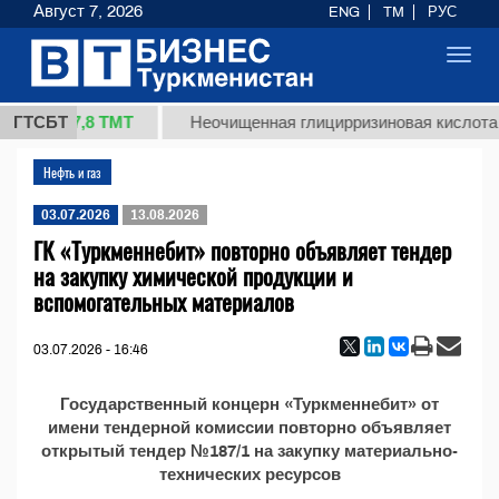
Август 7, 2026
ENG
TM
РУС
Toggl
navig
37,8 ТМТ
(кг.)
ГТСБТ
Неочищенная глицирризиновая кислота с
Нефть и газ
03.07.2026
13.08.2026
ГК «Туркменнебит» повторно объявляет тендер
на закупку химической продукции и
вспомогательных материалов
03.07.2026 - 16:46
Государственный концерн «Туркменнебит» от
имени тендерной комиссии повторно объявляет
открытый тендер №187/1 на закупку материально-
технических ресурсов