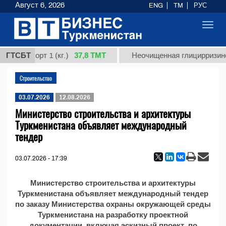
Август 6, 2026
ENG
TM
РУС
Toggl
navig
37,8 ТМТ
дная, сорт 1 (кг.)
ГТСБТ
Неочищенная глицирризинов
Строительство
03.07.2026
12.08.2026
Министерство строительства и архитектуры
Туркменистана объявляет международный
тендер
03.07.2026 - 17:39
Министерство строительства и архитектуры
Туркменистана объявляет международный тендер
по заказу Министерства охраны окружающей среды
Туркменистана на разработку проектной
документации, включая эскизный проект, по