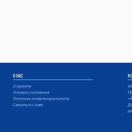
О НАС
К
in
О проекте
Пр
Условия и положения
+9
Политика конфиденциальности
Дл
Связаться с нами
pr