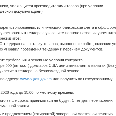
тники, являющиеся производителями товара (при условии
дерной документацией).
, зарегистрированных или имеющих банковские счета в оффшор
 участвовать в тендере с указанием полного названия участника,
реквизитов;
О тендерах на поставку товаров, выполнение работ, оказание у
из «Правил проведения тендера» и перечнем документов,
ие требования и основные условия контракта;
ере 500 (пятьсот) долларов США или эквивалент в манатах (без 
 участие в тендере на безвозмездной основе.
по адресу:
www.oilgas.gov.tm
или получить по нижеуказанному
2026 года до 15.00 по местному времени.
го выше срока, приниматься не будут. Счет для перечисления
сьменной заявки.
ым предложением (котировкой) заверенной мастичной печатью