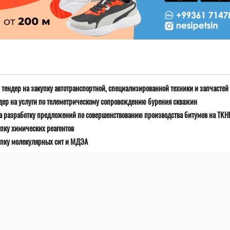
тендер на закупку автотранспортной, специализированной техники и запчастей
дер на услуги по телеметрическому сопровождению бурения скважин
а разработку предложений по совершенствованию производства битумов на ТК
пку химических реагентов
упку молекулярных сит и МДЭА