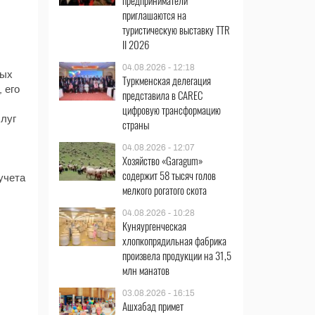
предприниматели
приглашаются на
туристическую выставку TTR
II 2026
04.08.2026 - 12:18
ных
Туркменская делегация
 его
представила в CAREC
цифровую трансформацию
слуг
страны
04.08.2026 - 12:07
Хозяйство «Garagum»
содержит 58 тысяч голов
учета
мелкого рогатого скота
04.08.2026 - 10:28
Куняургенческая
хлопкопрядильная фабрика
произвела продукции на 31,5
млн манатов
03.08.2026 - 16:15
Ашхабад примет