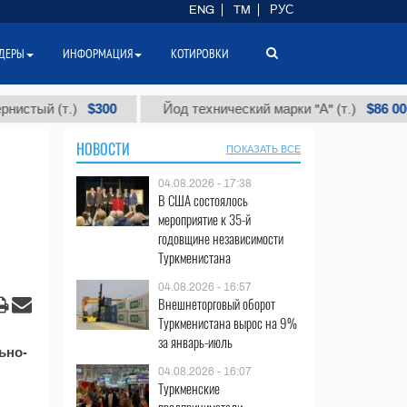
ENG
TM
РУС
ДЕРЫ
ИНФОРМАЦИЯ
КОТИРОВКИ
$300
$86 000
ый (т.)
Йод технический марки "А" (т.)
НОВОСТИ
ПОКАЗАТЬ ВСЕ
04.08.2026 - 17:38
В США состоялось
мероприятие к 35-й
годовщине независимости
Туркменистана
04.08.2026 - 16:57
Внешнеторговый оборот
Туркменистана вырос на 9%
за январь-июль
ьно-
04.08.2026 - 16:07
Туркменские