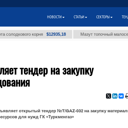
НОВОСТИ
СТАТЬИ
СЕКТОРЫ
ТЕН
$12935,18
олодкового корня
Мазут топочный малосернист
ляет тендер на закупку
дования
ъявляет открытый тендер №T/GAZ-032 на закупку материал
ресурсов для нужд ГК «Туркменгаз»