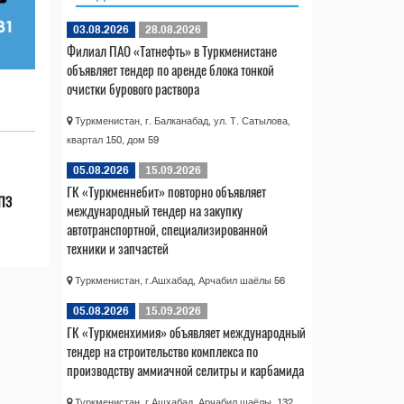
03.08.2026
28.08.2026
Филиал ПАО «Татнефть» в Туркменистане
объявляет тендер по аренде блока тонкой
очистки бурового раствора
Туркменистан, г. Балканабад, ул. Т. Сатылова,
квартал 150, дом 59
05.08.2026
15.09.2026
ГК «Туркменнебит» повторно объявляет
НПЗ
международный тендер на закупку
автотранспортной, специализированной
техники и запчастей
Туркменистан, г.Ашхабад, Арчабил шаёлы 56
05.08.2026
15.09.2026
ГК «Туркменхимия» объявляет международный
тендер на строительство комплекса по
производству аммиачной селитры и карбамида
Туркменистан, г.Ашхабад, Арчабил шаёлы, 132