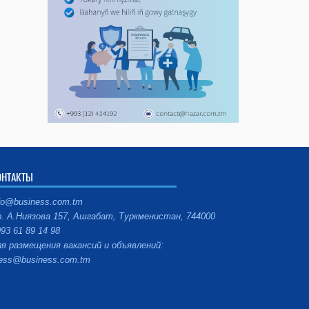
ОНТАКТЫ
fo@business.com.tm
. А.Ниязова 157, Ашгабат, Туркменистан, 744000
93 61 89 14 98
я размещения вакансий и объявлений:
ess@business.com.tm