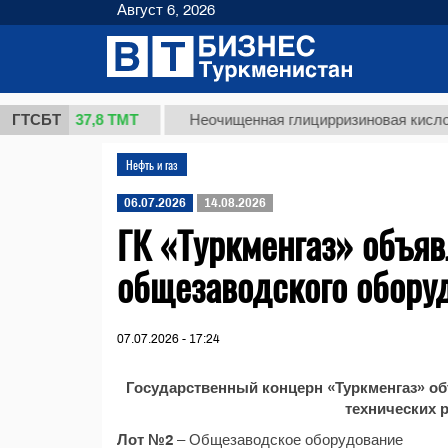
Август 6, 2026
37,8 ТМТ
(кг.)
ГТСБТ
Неочищенная глицирризиновая кислота с
Нефть и газ
06.07.2026
14.08.2026
ГК «Туркменгаз» объяв
общезаводского обору
07.07.2026 - 17:24
Государственный концерн «Туркменгаз» об
технических 
Лот №2
– Общезаводское оборудование