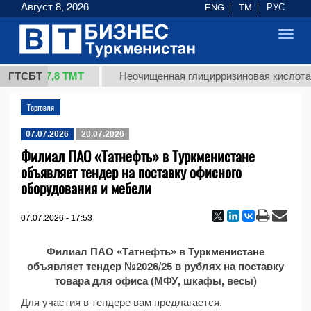
Август 8, 2026
ENG
TM
РУС
Toggl
navig
37,8 ТМТ
 (кг.)
ГТСБТ
Неочищенная глицирризиновая кислота 
Торговля
07.07.2026
20.07.2026
Филиал ПАО «Татнефть» в Туркменистане
объявляет тендер на поставку офисного
оборудования и мебели
07.07.2026 - 17:53
Филиал ПАО «Татнефть» в Туркменистане
объявляет тендер №2026/25 в рублях на поставку
товара для офиса (МФУ, шкафы, весы)
Для участия в тендере вам предлагается: