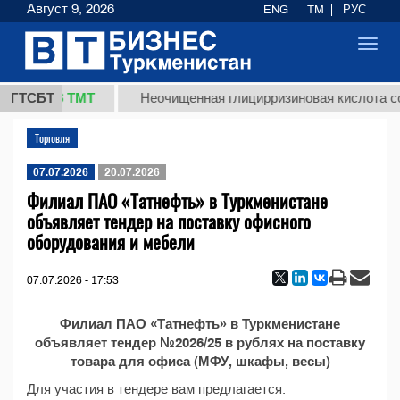
Август 9, 2026
ENG
TM
РУС
Toggl
navig
37,8 ТМТ
кг.)
ГТСБТ
Неочищенная глицирризиновая кислота со
Торговля
07.07.2026
20.07.2026
Филиал ПАО «Татнефть» в Туркменистане
объявляет тендер на поставку офисного
оборудования и мебели
07.07.2026 - 17:53
Филиал ПАО «Татнефть» в Туркменистане
объявляет тендер №2026/25 в рублях на поставку
товара для офиса (МФУ, шкафы, весы)
Для участия в тендере вам предлагается: