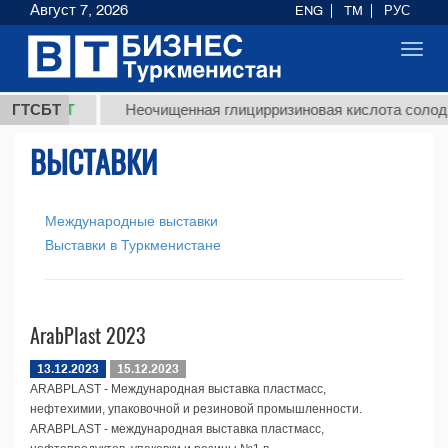
Август 7, 2026
ENG
TM
РУС
Toggl
navig
37,8 ТМТ
ГТСБТ
Неочищенная глицирризиновая кислота солодко
ВЫСТАВКИ
Международные выставки
Выставки в Туркменистане
ArabPlast 2023
13.12.2023
15.12.2023
ARABPLAST - Международная выставка пластмасс,
нефтехимии, упаковочной и резиновой промышленности.
ARABPLAST - международная выставка пластмасс,