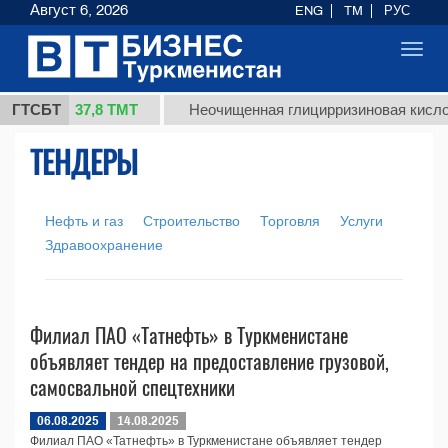
Август 6, 2026
ENG
TM
РУС
Toggl
navig
37,8 ТМТ
т 1 (кг.)
ГТСБТ
Неочищенная глицирризиновая кислот
ТЕНДЕРЫ
Нефть и газ
Строительство
Торговля
Услуги
Здравоохранение
Филиал ПАО «Татнефть» в Туркменистане
объявляет тендер на предоставление грузовой,
самосвальной спецтехники
06.08.2025
14.08.2025
Филиал ПАО «Татнефть» в Туркменистане объявляет тендер