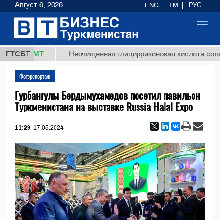
Август 6, 2026
ENG
TM
РУС
Toggl
navig
8 ТМТ
ГТСБТ
Неочищенная глицирризиновая кислота солодково
Фоторепортаж
Гурбангулы Бердымухамедов посетил павильон
Туркменистана на выставке Russia Halal Expo
11:29
17.05.2024