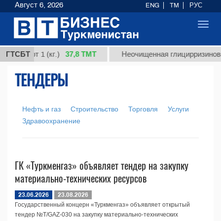
Август 6, 2026
ENG
TM
РУС
Toggl
navig
37,8 ТМТ
я, сорт 1 (кг.)
ГТСБТ
Неочищенная глицирризиновая 
ТЕНДЕРЫ
Нефть и газ
Строительство
Торговля
Услуги
Здравоохранение
ГК «Туркменгаз» объявляет тендер на закупку
материально-технических ресурсов
23.06.2026
23.08.2026
Государственный концерн «Туркменгаз» объявляет открытый
тендер №T/GAZ-030 на закупку материально-технических