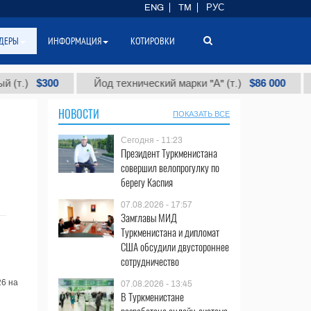
ENG
TM
РУС
ДЕРЫ
ИНФОРМАЦИЯ
КОТИРОВКИ
$300
$86 000
т.)
Йод технический марки "А" (т.)
Х
НОВОСТИ
ПОКАЗАТЬ ВСЕ
Сегодня - 11:23
Президент Туркменистана
совершил велопрогулку по
берегу Каспия
07.08.2026 - 17:57
Замглавы МИД
Туркменистана и дипломат
США обсудили двустороннее
сотрудничество
26 на
07.08.2026 - 13:45
В Туркменистане