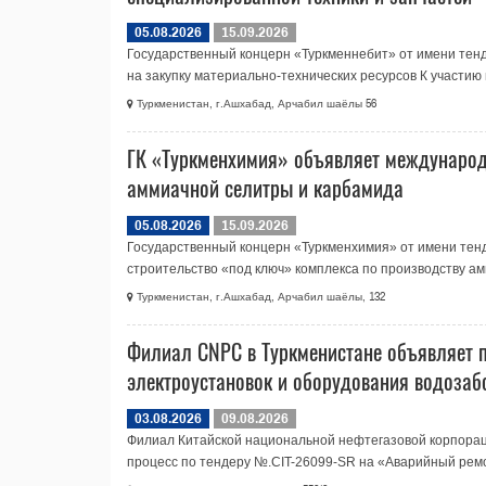
05.08.2026
15.09.2026
Государственный концерн «Туркменнебит» от имени те
на закупку материально-технических ресурсов К участию в
Туркменистан, г.Ашхабад, Арчабил шаёлы 56
ГК «Туркменхимия» объявляет международн
аммиачной селитры и карбамида
05.08.2026
15.09.2026
Государственный концерн «Туркменхимия» от имени тен
строительство «под ключ» комплекса по производству ам
Туркменистан, г.Ашхабад, Арчабил шаёлы, 132
Филиал CNPC в Туркменистане объявляет 
электроустановок и оборудования водозаб
03.08.2026
09.08.2026
Филиал Китайской национальной нефтегазовой корпора
процесс по тендеру №.CIT-26099-SR на «Аварийный ремо