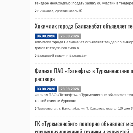
тендере необходимо: подать заявку об участии в тендере.
г. Ашхабад, Арчабил шаёлы 92
Хякимлик города Балканабат объявляет те
06.08.2026
26.08.2026
Хякимлик города Балканабат объявляет тендер по выбор
домов коттеджного типа в...
Балканский велаят, г. Балканабат
Филиал ПАО «Татнефть» в Туркменистане о
раствора
03.08.2026
28.08.2026
Филиал ПАО «Татнефть» в Туркменистане объявляет тенд
тонкой очистки бурового...
Туркменистан, г. Балканабад, ул. Т. Сатылова, квартал 150, дом 5
ГК «Туркменнебит» повторно объявляет ме
специализированной техники и запчастей