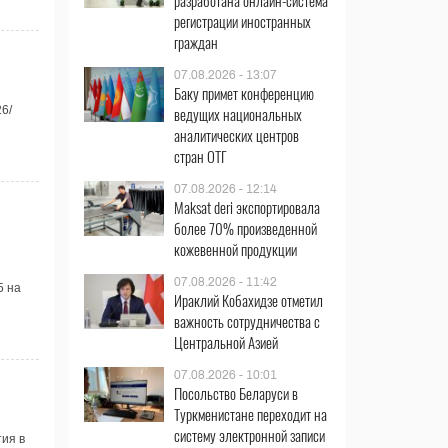
разработана онлайн-система
регистрации иностранных
граждан
07.08.2026 - 13:07
Баку примет конференцию
6/
ведущих национальных
аналитических центров
стран ОТГ
07.08.2026 - 12:14
Maksat deri экспортировала
более 70% произведенной
кожевенной продукции
07.08.2026 - 11:42
5 на
Ираклий Кобахидзе отметил
важность сотрудничества с
Центральной Азией
07.08.2026 - 10:01
Посольство Беларуси в
Туркменистане переходит на
систему электронной записи
ия в