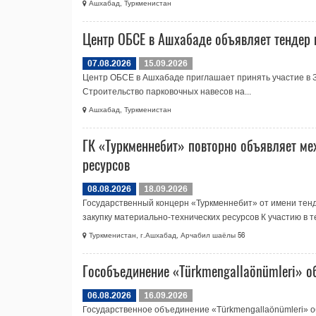
Ашхабад, Туркменистан
Центр ОБСЕ в Ашхабаде объявляет тендер 
07.08.2026
15.09.2026
Центр ОБСЕ в Ашхабаде приглашает принять участие в 
Строительство парковочных навесов на...
Ашхабад, Туркменистан
ГК «Туркменнебит» повторно объявляет ме
ресурсов
08.08.2026
18.09.2026
Государственный концерн «Туркменнебит» от имени те
закупку материально-технических ресурсов К участию в те
Туркменистан, г.Ашхабад, Арчабил шаёлы 56
Гособъединение «Türkmengallaönümleri» о
06.08.2026
16.09.2026
Государственное объединение «Türkmengallaönümleri» о