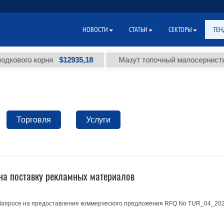
НОВОСТИ
СТАТЬИ
СЕКТОРЫ
ТЕН
$12935,18
ового корня
Мазут топочный малосернистый (
Торговля
Услуги
на поставку рекламных материалов
 Запросе на предоставление коммерческого предложения RFQ No TUR_04_20