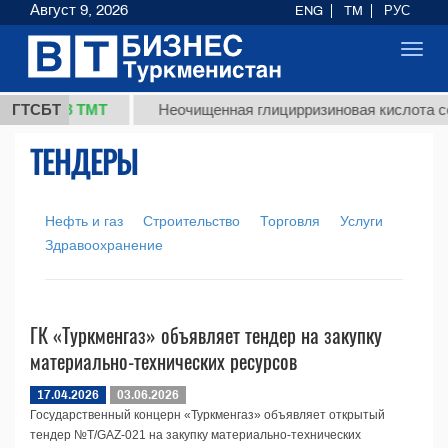
Август 9, 2026
ENG
TM
РУС
Toggl
navig
37,8 ТМТ
г.)
ГТСБТ
Неочищенная глицирризиновая кислота сол
ТЕНДЕРЫ
Нефть и газ
Строительство
Торговля
Услуги
Здравоохранение
ГК «Туркменгаз» объявляет тендер на закупку
материально-технических ресурсов
17.04.2026
03.06.2026
Государственный концерн «Туркменгаз» объявляет открытый
тендер №T/GAZ-021 на закупку материально-технических