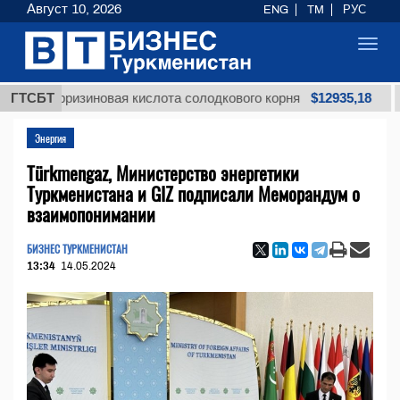
Август 10, 2026
ENG
TM
РУС
Toggl
navig
$12935,18
ирризиновая кислота солодкового корня
ГТСБТ
Мазу
Энергия
Türkmengaz, Министерство энергетики
Туркменистана и GIZ подписали Меморандум о
взаимопонимании
БИЗНЕС ТУРКМЕНИСТАН
13:34
14.05.2024