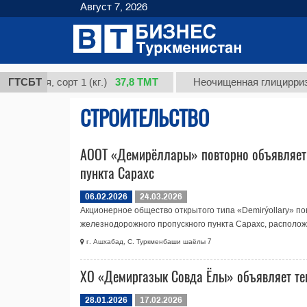
Август 7, 2026
37,8 ТМТ
ная, сорт 1 (кг.)
ГТСБТ
Неочищенная глицирризинов
СТРОИТЕЛЬСТВО
АООТ «Демирёллары» повторно объявляет 
пункта Сaрахс
06.02.2026
24.03.2026
Акционерное общество открытого типа «Demirýollary» 
железнодорожного пропускного пункта Сaрахс, располож
г. Ашхабад, С. Туркменбаши шаёлы 7
ХO «Демиргазык Совда Ёлы» объявляет тен
28.01.2026
17.02.2026