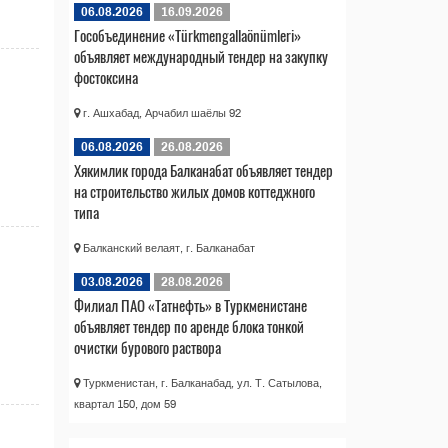
06.08.2026
16.09.2026
Гособъединение «Türkmengallaönümleri»
объявляет международный тендер на закупку
фостоксина
г. Ашхабад, Арчабил шаёлы 92
06.08.2026
26.08.2026
Хякимлик города Балканабат объявляет тендер
на строительство жилых домов коттеджного
типа
Балканский велаят, г. Балканабат
03.08.2026
28.08.2026
Филиал ПАО «Татнефть» в Туркменистане
объявляет тендер по аренде блока тонкой
очистки бурового раствора
Туркменистан, г. Балканабад, ул. Т. Сатылова,
квартал 150, дом 59