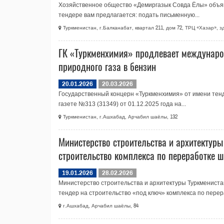
Хозяйственное общество «Демиргазык Совда Ёлы» объяв
тендере вам предлагается: подать письменную...
Туркменистан, г.Балканабат, квартал 211, дом 72, ТРЦ «Хазар», 
ГК «Туркменхимия» продлевает международ
природного газа в бензин
20.01.2026
20.03.2026
Государственный концерн «Туркменхимия» от имени тенд
газете №313 (31349) от 01.12.2025 года на...
Туркменистан, г.Ашхабад, Арчабил шаёлы, 132
Министерство строительства и архитектур
строительство комплекса по переработке ш
19.01.2026
28.02.2026
Министерство строительства и архитектуры Туркмениста
тендер на строительство «под ключ» комплекса по перера
г.Ашхабад, Арчабил шаёлы, 84