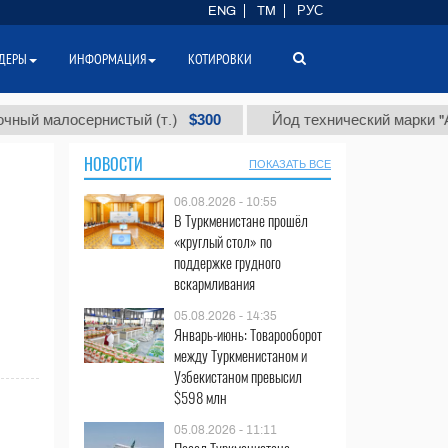
ENG
TM
РУС
ДЕРЫ
ИНФОРМАЦИЯ
КОТИРОВКИ
$300
 малосернистый (т.)
Йод технический марки "А" (т.
НОВОСТИ
ПОКАЗАТЬ ВСЕ
06.08.2026 - 10:55
В Туркменистане прошёл
«круглый стол» по
поддержке грудного
вскармливания
05.08.2026 - 14:35
Январь-июнь: Товарооборот
между Туркменистаном и
Узбекистаном превысил
$598 млн
05.08.2026 - 11:11