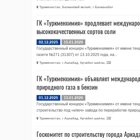
Туркменистан, Балканcкий велаят, г.Балканабат
ГК «Туркменхимия» продлевает международ
высококачественных сортов соли
02.12.2025
15.01.2026
Государственный концерн «Туркменхимия» от имени тенд
газете №271 (31307) от 13.10.2025 года, на...
Туркменистан, г.Ашхабад, Арчабил шаёлы, 132
ГК «Туркменхимия» объявляет международн
природного газа в бензин
01.12.2025
13.01.2026
Государственный концерн «Туркменхимия» от имени тен
строительство под «ключ» завода по переработке природ
Туркменистан, г.Ашхабад, Арчабил шаёлы, 132
Госкомитет по строительству города Аркад