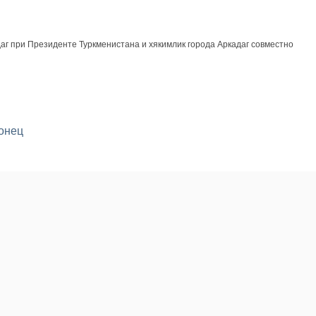
аг при Президенте Туркменистана и хякимлик города Аркадаг совместно
онец