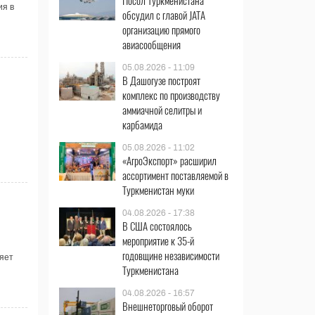
Посол Туркменистана
ия в
обсудил с главой JATA
организацию прямого
авиасообщения
05.08.2026 - 11:09
В Дашогузе построят
комплекс по производству
аммиачной селитры и
карбамида
05.08.2026 - 11:02
«АгроЭкспорт» расширил
ассортимент поставляемой в
Туркменистан муки
04.08.2026 - 17:38
В США состоялось
мероприятие к 35-й
годовщине независимости
яет
Туркменистана
04.08.2026 - 16:57
Внешнеторговый оборот