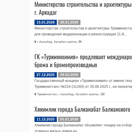
Министерство строительства и архитектур
г. Аркадаг
15.01.2026
28.01.2026
Министерство строительства и архитектуры Туркмениста
для проведения модернизации и реконструкции 11-й...
г.Ашхабад, Арчабил шаёлы, 84
ГК «Туркменхимия» продлевает международ
брома и бромопроизводных
27.12.2025
09.02.2026
Государственный концерн «Туркменхимия» от имени тен
Туркменистан» №224 (31260) от 26.08.2025 г., на проекти
Туркменистан, г.Ашхабад, Арчабил шаёлы, 132
Хякимлик города Балканабат Балканского 
11.12.2025
05.01.2026
Хякимлик города Балканабат объявляет тендер на отбор 
этажных жилых домов на...