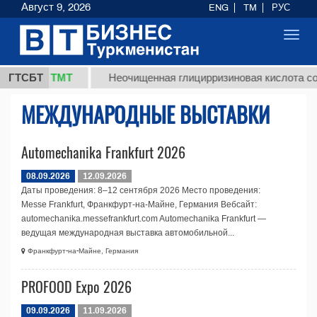
Август 9, 2026
ENG
TM
РУС
Toggl
navig
37,8 ТМТ
г.)
ГТСБТ
Неочищенная глицирризиновая кислота сол
МЕЖДУНАРОДНЫЕ ВЫСТАВКИ
Automechanika Frankfurt 2026
08.09.2026
12.09.2026
Даты проведения: 8–12 сентября 2026 Место проведения:
Messe Frankfurt, Франкфурт-на-Майне, Германия Вебсайт:
automechanika.messefrankfurt.com Automechanika Frankfurt —
ведущая международная выставка автомобильной...
Франкфурт-на-Майне, Германия
PROFOOD Expo 2026
09.09.2026
11.09.2026