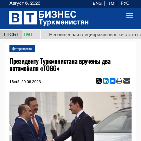
Август 6, 2026
ENG
TM
РУС
Toggl
navig
37,8 ТМТ
ГТСБТ
Неочищенная глицирризиновая кислота солодк
Фоторепортаж
Президенту Туркменистана вручены два
автомобиля «TOGG»
18:42
29.06.2023