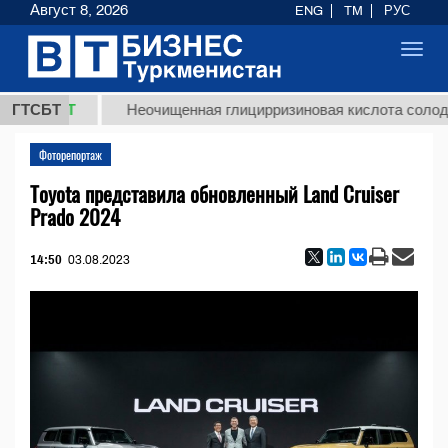
Август 8, 2026
ENG
TM
РУС
Toggl
navig
 ТМТ
ГТСБТ
Неочищенная глицирризиновая кислота солодкового
Фоторепортаж
Toyota представила обновленный Land Cruiser
Prado 2024
14:50
03.08.2023