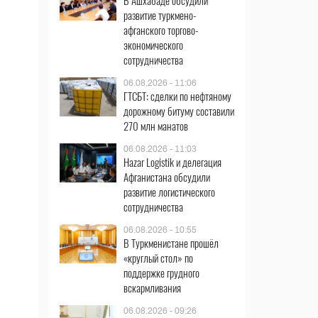
В Ашхабаде обсудили
развитие туркмено-
афганского торгово-
экономического
сотрудничества
06.08.2026 - 11:06
ГТСБТ: сделки по нефтяному
дорожному битуму составили
270 млн манатов
06.08.2026 - 11:03
Hazar Logistik и делегация
Афганистана обсудили
развитие логистического
сотрудничества
06.08.2026 - 10:55
В Туркменистане прошёл
«круглый стол» по
поддержке грудного
вскармливания
06.08.2026 - 09:26