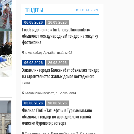
ТЕНДЕРЫ
ПОКАЗАТЬ ВСЕ
06.08.2026
16.09.2026
Гособъединение «Türkmengallaönümleri»
объявляет международный тендер на закупку
фостоксина
г. Ашхабад, Арчабил шаёлы 92
06.08.2026
26.08.2026
Хякимлик города Балканабат объявляет тендер
на строительство жилых домов коттеджного
типа
Балканский велаят, г. Балканабат
03.08.2026
28.08.2026
Филиал ПАО «Татнефть» в Туркменистане
объявляет тендер по аренде блока тонкой
очистки бурового раствора
Туркменистан, г. Балканабад, ул. Т. Сатылова,