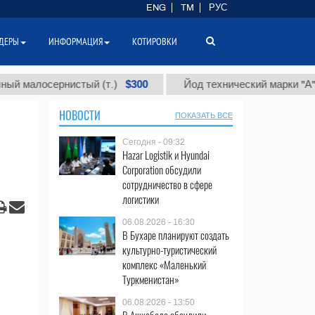
ENG
TM
РУС
ДЕРЫ
ИНФОРМАЦИЯ
КОТИРОВКИ
$300
$86
осернистый (т.)
Йод технический марки "А" (т.)
НОВОСТИ
ПОКАЗАТЬ ВСЕ
Сегодня - 09:32
Hazar Logistik и Hyundai
Corporation обсудили
сотрудничество в сфере
логистики
06.08.2026 - 16:30
В Бухаре планируют создать
культурно-туристический
комплекс «Маленький
Туркменистан»
06.08.2026 - 13:50