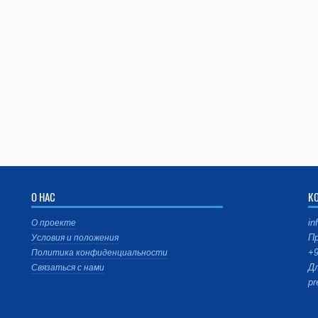
О НАС
К
in
О проекте
Пр
Условия и положения
+9
Политика конфиденциальности
Дл
Связаться с нами
pr