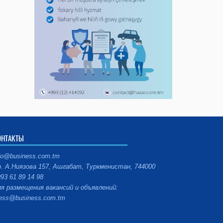
ОНТАКТЫ
fo@business.com.tm
. А.Ниязова 157, Ашгабат, Туркменистан, 744000
93 61 89 14 98
я размещения вакансий и объявлений:
ess@business.com.tm