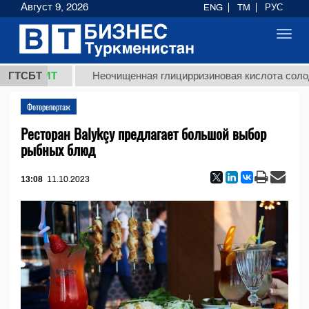
Август 9, 2026
ENG
TM
РУС
Toggl
navig
ТМТ
ГТСБТ
Неочищенная глицирризиновая кислота солодкового 
Фоторепортаж
Ресторан Balykçy предлагает большой выбор
рыбных блюд
13:08
11.10.2023