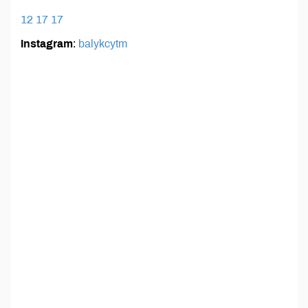
12 17 17
Instagram
:
balykcytm