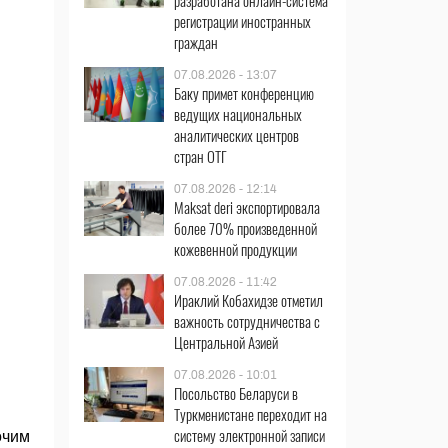
разработана онлайн-система
регистрации иностранных
граждан
07.08.2026 - 13:07
Баку примет конференцию
ведущих национальных
аналитических центров
стран ОТГ
07.08.2026 - 12:14
Maksat deri экспортировала
более 70% произведенной
кожевенной продукции
07.08.2026 - 11:42
Ираклий Кобахидзе отметил
важность сотрудничества с
Центральной Азией
07.08.2026 - 10:01
Посольство Беларуси в
Туркменистане переходит на
систему электронной записи
очим