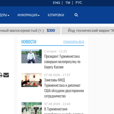
ENG
TM
РУС
ДЕРЫ
ИНФОРМАЦИЯ
КОТИРОВКИ
$300
$
лосернистый (т.)
Йод технический марки "А" (т.)
НОВОСТИ
ПОКАЗАТЬ ВСЕ
Сегодня - 11:23
Президент Туркменистана
совершил велопрогулку по
берегу Каспия
07.08.2026 - 17:57
Замглавы МИД
Туркменистана и дипломат
США обсудили двустороннее
сотрудничество
07.08.2026 - 13:45
В Туркменистане