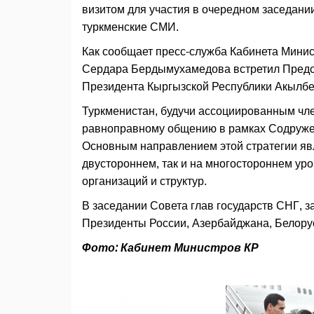
визитом для участия в очередном заседан
туркменские СМИ.
Как сообщает пресс-служба Кабинета Мини
Сердара Бердымухамедова встретил Предс
Президента Кыргызской Республики Акылб
Туркменистан, будучи ассоциированным чл
равноправному общению в рамках Содружес
Основным направлением этой стратегии явл
двустороннем, так и на многостороннем ур
организаций и структур.
В заседании Совета глав государств СНГ, з
Президенты России, Азербайджана, Белорус
Фото: Кабинет Министров КР