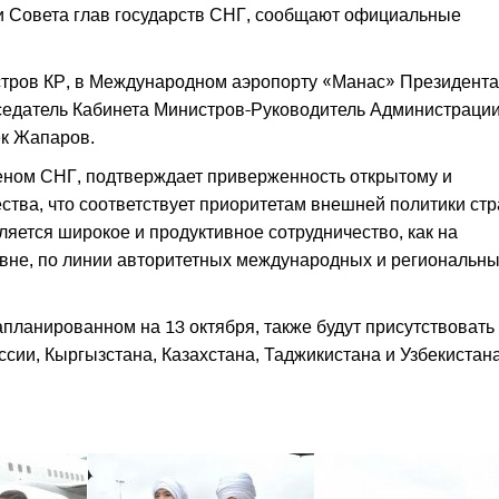
ии Совета глав государств СНГ, сообщают официальные
стров КР, в Международном аэропорту «Манас» Президента
едатель Кабинета Министров-Руководитель Администраци
ек Жапаров.
еном СНГ, подтверждает приверженность открытому и
тва, что соответствует приоритетам внешней политики стр
яется широкое и продуктивное сотрудничество, как на
овне, по линии авторитетных международных и региональн
апланированном на 13 октября, также будут присутствовать
сии, Кыргызстана, Казахстана, Таджикистана и Узбекистана