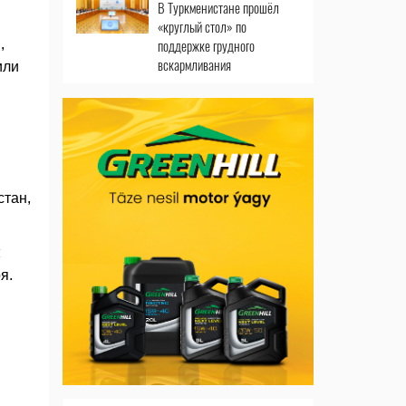
В Туркменистане прошёл
«круглый стол» по
поддержке грудного
,
вскармливания
или
стан,
я.