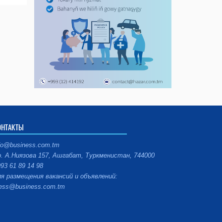
ОНТАКТЫ
fo@business.com.tm
. А.Ниязова 157, Ашгабат, Туркменистан, 744000
93 61 89 14 98
я размещения вакансий и объявлений:
ess@business.com.tm