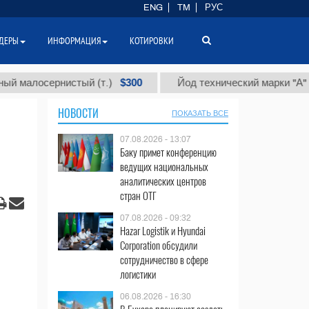
ENG
TM
РУС
ДЕРЫ
ИНФОРМАЦИЯ
КОТИРОВКИ
$300
$86
сернистый (т.)
Йод технический марки "А" (т.)
НОВОСТИ
ПОКАЗАТЬ ВСЕ
07.08.2026 - 13:07
Баку примет конференцию
ведущих национальных
аналитических центров
стран ОТГ
07.08.2026 - 09:32
Hazar Logistik и Hyundai
Corporation обсудили
сотрудничество в сфере
логистики
06.08.2026 - 16:30