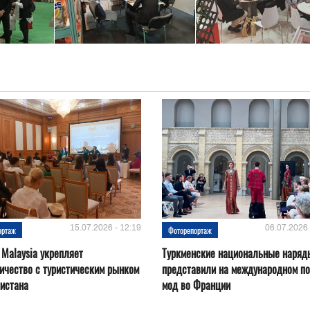
15.07.2026 - 12:19
06.07.2026 
ортаж
Фоторепортаж
 Malaysia укрепляет
Туркменские национальные наряд
ичество с туристическим рынком
представили на международном по
истана
мод во Франции