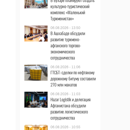
В Бухаре планируют создать
культурно-туристический
комплекс «Маленький
Туркменистан»
06.08.2026 - 13:50
В Ашхабаде обсудили
развитие туркмено-
афганского торгово-
экономического
сотрудничества
06.08.2026 - 11:06
ГТСБТ: сделки по нефтяному
дорожному битуму составили
270 млн манатов
06.08.2026 - 11:03
Hazar Logistik и делегация
Афганистана обсудили
развитие логистического
сотрудничества
в
06.08.2026 - 10:55