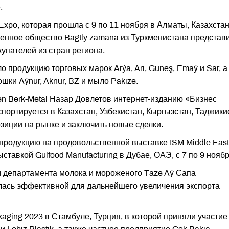
.
xpo, которая прошла с 9 по 11 ноября в Алматы, Казахстан
венное общество Bagtly zamana из Туркменистана представ
пателей из стран региона.
 продукцию торговых марок Arýa, Ari, Güneş, Emaý и Sar, а
ки Aýnur, Aknur, BZ и мыло Päkize.
en Berk-Metal Назар Довлетов интернет-изданию «Бизнес
портируется в Казахстан, Узбекистан, Кыргызстан, Таджики
озиции на рынке и заключить новые сделки.
продукцию на продовольственной выставке ISM Middle East
тавкой Gulfood Manufacturing в Дубае, ОАЭ, с 7 по 9 ноябр
 департамента молока и мороженого Täze Aý Сапа
лась эффективной для дальнейшего увеличения экспорта
kaging 2023 в Стамбуле, Турция, в которой приняли участие