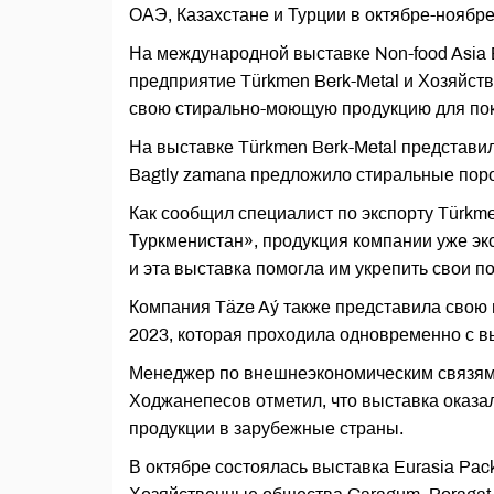
ОАЭ, Казахстане и Турции в октябре-ноябре
На международной выставке Non-food Asia E
предприятие Türkmen Berk-Metal и Хозяйст
свою стирально-моющую продукцию для поку
На выставке Türkmen Berk-Metal представило
Bagtly zamana предложило стиральные порош
Как сообщил специалист по экспорту Türkm
Туркменистан», продукция компании уже экс
и эта выставка помогла им укрепить свои п
Компания Täze Aý также представила свою 
2023, которая проходила одновременно с выс
Менеджер по внешнеэкономическим связям
Ходжанепесов отметил, что выставка оказа
продукции в зарубежные страны.
В октябре состоялась выставка Eurasia Pac