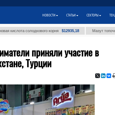
НОВОСТИ
СТАТЬИ
СЕКТОРЫ
ТЕН
$12935,18
слота солодкового корня
Мазут топочный мало
иматели приняли участие в
хстане, Турции