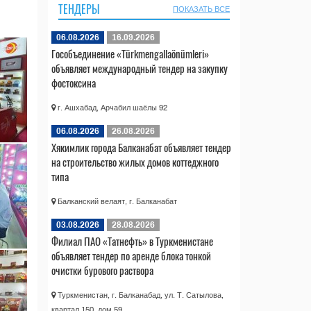
ТЕНДЕРЫ
ПОКАЗАТЬ ВСЕ
06.08.2026
16.09.2026
Гособъединение «Türkmengallaönümleri»
объявляет международный тендер на закупку
фостоксина
г. Ашхабад, Арчабил шаёлы 92
06.08.2026
26.08.2026
Хякимлик города Балканабат объявляет тендер
на строительство жилых домов коттеджного
типа
Балканский велаят, г. Балканабат
03.08.2026
28.08.2026
Филиал ПАО «Татнефть» в Туркменистане
объявляет тендер по аренде блока тонкой
очистки бурового раствора
Туркменистан, г. Балканабад, ул. Т. Сатылова,
квартал 150, дом 59