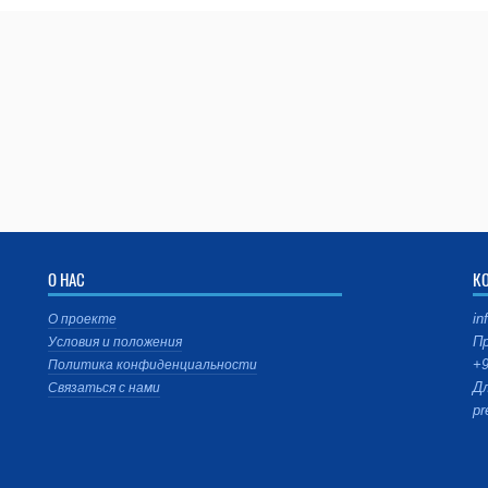
О НАС
К
in
О проекте
Пр
Условия и положения
+9
Политика конфиденциальности
Дл
Связаться с нами
pr