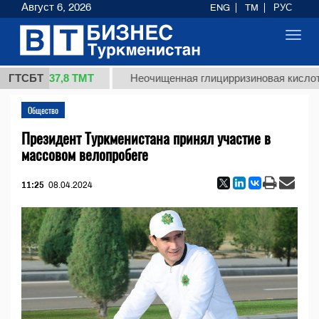
Август 6, 2026
ENG
TM
РУС
Toggl
navig
37,8 ТМТ
.)
ГТСБТ
Неочищенная глицирризиновая кислота сол
Общество
Президент Туркменистана принял участие в
массовом велопробеге
11:25
08.04.2024