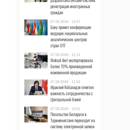
разработана онлайн-система
регистрации иностранных
граждан
07.08.2026 - 13:07
Баку примет конференцию
ведущих национальных
аналитических центров
стран ОТГ
07.08.2026 - 12:14
Maksat deri экспортировала
более 70% произведенной
кожевенной продукции
07.08.2026 - 11:42
Ираклий Кобахидзе отметил
важность сотрудничества с
Центральной Азией
07.08.2026 - 10:01
Посольство Беларуси в
Туркменистане переходит на
систему электронной записи