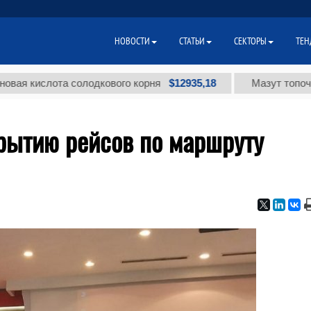
НОВОСТИ
СТАТЬИ
СЕКТОРЫ
ТЕН
$12935,18
лота солодкового корня
Мазут топочный мало
крытию рейсов по маршруту