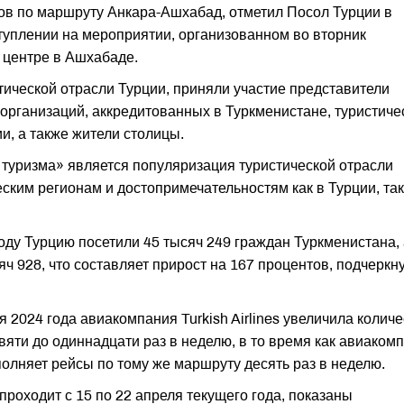
ов по маршруту Анкара-Ашхабад, отметил Посол Турции в
туплении на мероприятии, организованном во вторник
 центре в Ашхабаде.
ической отрасли Турции, приняли участие представители
рганизаций, аккредитованных в Туркменистане, туристиче
, а также жители столицы.
 туризма» является популяризация туристической отрасли
ским регионам и достопримечательностям как в Турции, так
оду Турцию посетили 45 тысяч 249 граждан Туркменистана, 
яч 928, что составляет прирост на 167 процентов, подчеркн
я 2024 года авиакомпания Turkish Airlines увеличила колич
яти до одиннадцати раз в неделю, в то время как авиаком
олняет рейсы по тому же маршруту десять раз в неделю.
роходит с 15 по 22 апреля текущего года, показаны