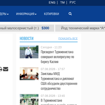
ENG
TM
РУС
ДЕРЫ
ИНФОРМАЦИЯ
КОТИРОВКИ
$300
$86
сернистый (т.)
Йод технический марки "А" (т.)
НОВОСТИ
ПОКАЗАТЬ ВСЕ
Сегодня - 11:23
Президент Туркменистана
совершил велопрогулку по
берегу Каспия
07.08.2026 - 17:57
Замглавы МИД
Туркменистана и дипломат
США обсудили двустороннее
сотрудничество
07.08.2026 - 13:45
В Туркменистане