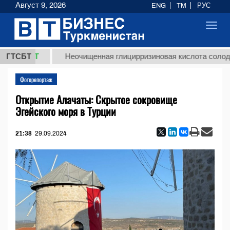
Август 9, 2026
ENG
TM
РУС
Toggl
navig
ТМТ
ГТСБТ
Неочищенная глицирризиновая кислота солодкового 
Фоторепортаж
Открытие Алачаты: Скрытое сокровище
Эгейского моря в Турции
21:38
29.09.2024