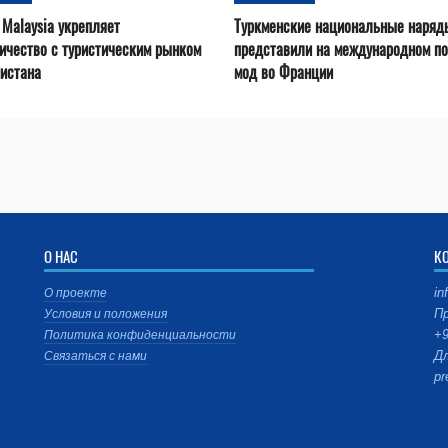
 Malaysia укрепляет
Туркменские национальные наряд
ичество с туристическим рынком
представили на международном по
истана
мод во Франции
О НАС
К
in
О проекте
Пр
Условия и положения
+9
Политика конфиденциальности
Дл
Связаться с нами
pr