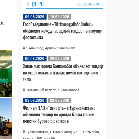
ТЕНДЕРЫ
ПОКАЗАТЬ ВСЕ
06.08.2026
16.09.2026
х.
Гособъединение «Türkmengallaönümleri»
объявляет международный тендер на закупку
фостоксина
г. Ашхабад, Арчабил шаёлы 92
06.08.2026
26.08.2026
Хякимлик города Балканабат объявляет тендер
на строительство жилых домов коттеджного
типа
Балканский велаят, г. Балканабат
03.08.2026
28.08.2026
Филиал ПАО «Татнефть» в Туркменистане
объявляет тендер по аренде блока тонкой
очистки бурового раствора
Туркменистан, г. Балканабад, ул. Т. Сатылова,
квартал 150, дом 59