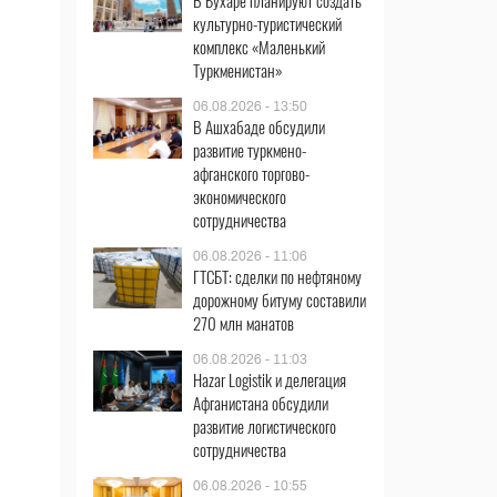
В Бухаре планируют создать
культурно-туристический
комплекс «Маленький
Туркменистан»
06.08.2026 - 13:50
В Ашхабаде обсудили
развитие туркмено-
афганского торгово-
экономического
сотрудничества
06.08.2026 - 11:06
ГТСБТ: сделки по нефтяному
дорожному битуму составили
270 млн манатов
06.08.2026 - 11:03
Hazar Logistik и делегация
Афганистана обсудили
развитие логистического
сотрудничества
06.08.2026 - 10:55