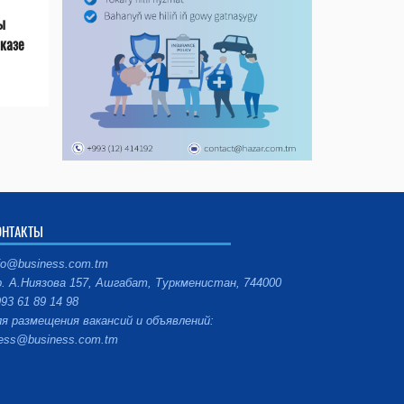
ы
казе
ОНТАКТЫ
fo@business.com.tm
. А.Ниязова 157, Ашгабат, Туркменистан, 744000
93 61 89 14 98
я размещения вакансий и объявлений:
ess@business.com.tm