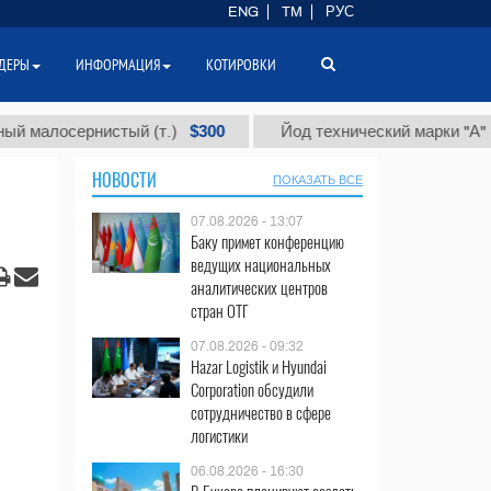
ENG
TM
РУС
ДЕРЫ
ИНФОРМАЦИЯ
КОТИРОВКИ
$300
$86
сернистый (т.)
Йод технический марки "А" (т.)
НОВОСТИ
ПОКАЗАТЬ ВСЕ
07.08.2026 - 13:07
Баку примет конференцию
ведущих национальных
аналитических центров
стран ОТГ
07.08.2026 - 09:32
Hazar Logistik и Hyundai
Corporation обсудили
сотрудничество в сфере
логистики
06.08.2026 - 16:30