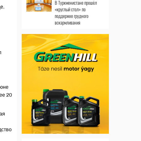
В Туркменистане прошёл
е.
«круглый стол» по
поддержке грудного
вскармливания
л
июне
ее 20
ая
дство