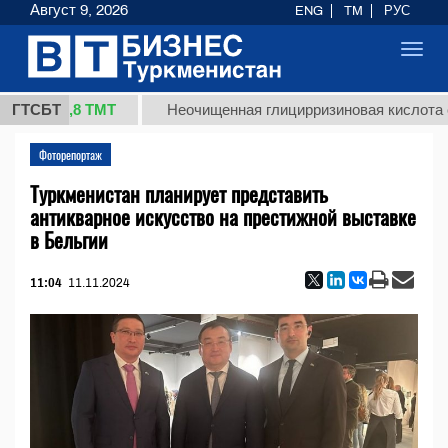
Август 9, 2026
ENG
TM
РУС
Toggl
navig
37,8 ТМТ
)
ГТСБТ
Неочищенная глицирризиновая кислота солод
Фоторепортаж
Туркменистан планирует представить
антикварное искусство на престижной выставке
в Бельгии
11:04
11.11.2024