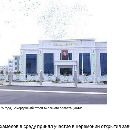
25 года, Бахерденский этрап Ахалского велаята (Фото:
амедов в среду принял участие в церемонии открытия зав