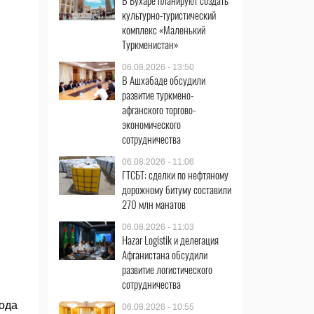
В Бухаре планируют создать
культурно-туристический
комплекс «Маленький
Туркменистан»
06.08.2026 - 13:50
В Ашхабаде обсудили
развитие туркмено-
афганского торгово-
экономического
сотрудничества
06.08.2026 - 11:06
ГТСБТ: сделки по нефтяному
дорожному битуму составили
270 млн манатов
06.08.2026 - 11:03
Hazar Logistik и делегация
Афганистана обсудили
развитие логистического
сотрудничества
ода
06.08.2026 - 10:55