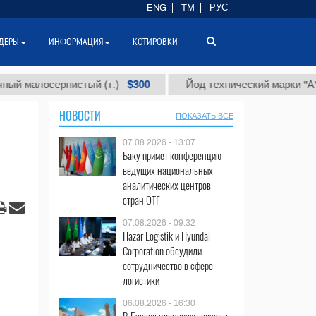
ENG
TM
РУС
ДЕРЫ
ИНФОРМАЦИЯ
КОТИРОВКИ
$300
$8
осернистый (т.)
Йод технический марки "А" (т.)
НОВОСТИ
ПОКАЗАТЬ ВСЕ
07.08.2026 - 13:07
Баку примет конференцию
ведущих национальных
аналитических центров
стран ОТГ
07.08.2026 - 09:32
Hazar Logistik и Hyundai
Corporation обсудили
сотрудничество в сфере
логистики
06.08.2026 - 16:30