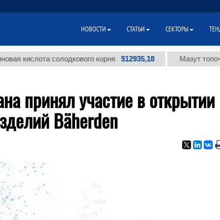
НОВОСТИ
СТАТЬИ
СЕКТОРЫ
ТЕН
$12935,18
ислота солодкового корня
Мазут топочный мал
на принял участие в открытии
изделий Bäherden