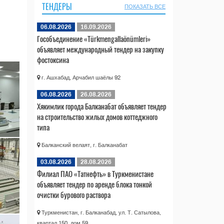
ТЕНДЕРЫ
ПОКАЗАТЬ ВСЕ
06.08.2026
16.09.2026
Гособъединение «Türkmengallaönümleri»
объявляет международный тендер на закупку
фостоксина
г. Ашхабад, Арчабил шаёлы 92
06.08.2026
26.08.2026
Хякимлик города Балканабат объявляет тендер
на строительство жилых домов коттеджного
типа
Балканский велаят, г. Балканабат
03.08.2026
28.08.2026
Филиал ПАО «Татнефть» в Туркменистане
объявляет тендер по аренде блока тонкой
очистки бурового раствора
Туркменистан, г. Балканабад, ул. Т. Сатылова,
квартал 150, дом 59