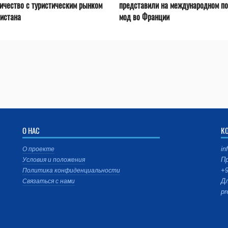
ичество с туристическим рынком
представили на международном по
истана
мод во Франции
О НАС
К
in
О проекте
Пр
Условия и положения
+9
Политика конфиденциальности
Дл
Связаться с нами
pr