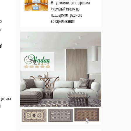
В Туркменистане прошёл
«круглый стол» по
поддержке грудного
вскармливания
р
,
ой
одным
т