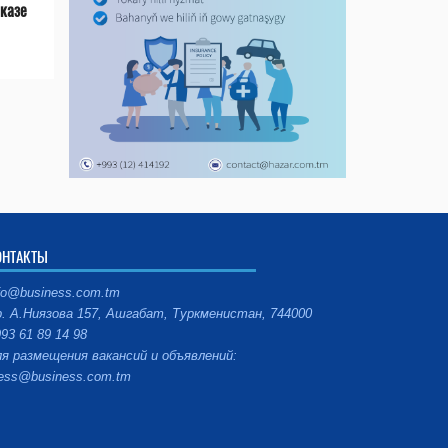
казе
ОНТАКТЫ
fo@business.com.tm
. А.Ниязова 157, Ашгабат, Туркменистан, 744000
93 61 89 14 98
я размещения вакансий и объявлений:
ess@business.com.tm